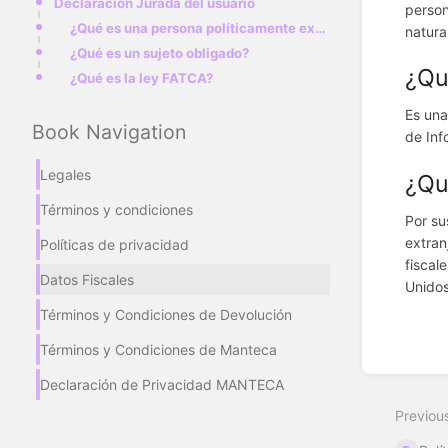
Declaración Jurada del usuario
person
¿Qué es una persona políticamente expuesta?
natura
¿Qué es un sujeto obligado?
¿Qu
¿Qué es la ley FATCA?
Es una
Book Navigation
de Inf
Legales
¿Qu
Términos y condiciones
Por su
extran
Políticas de privacidad
fiscal
Datos Fiscales
Unido
Términos y Condiciones de Devolución
Términos y Condiciones de Manteca
Enter
Declaración de Privacidad MANTECA
section
select
Previou
mode